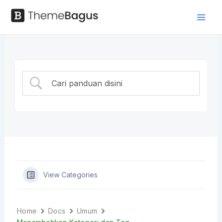
Skip
to
Mai
Panduan
content
Men
View Categories
Home
Docs
Umum