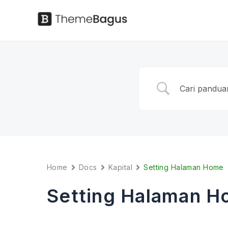
Skip
to
Panduan
content
Home
Docs
Kapital
Setting Halaman Home
Setting Halaman 