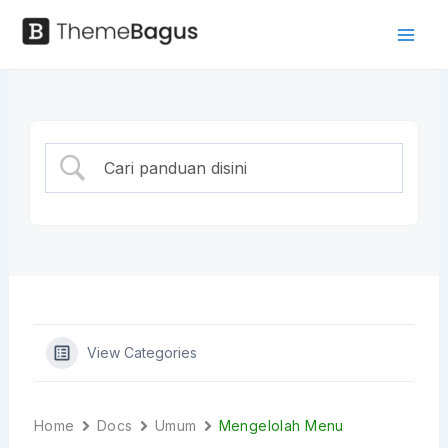
Skip
to
Mai
Panduan
content
Men
View Categories
Home
Docs
Umum
Mengelolah Menu